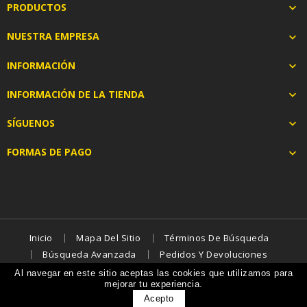
PRODUCTOS

NUESTRA EMPRESA

INFORMACIÓN

INFORMACIÓN DE LA TIENDA

SÍGUENOS

FORMAS DE PAGO

Inicio
Mapa Del Sitio
Términos De Búsqueda
Búsqueda Avanzada
Pedidos Y Devoluciones
Contáctenos
Al navegar en este sitio aceptas las cookies que utilizamos para
mejorar tu experiencia.
© 2026 - ecommerce software by PrestaShop™
Acepto