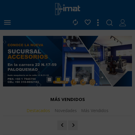



MÁS VENDIDOS
Destacados
Novedades
Más Vendidos