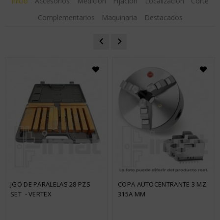
Inicio
Accesorios
Medición
Fijación
Localización
Corte
Complementarios
Maquinaria
Destacados
JGO DE PARALELAS 28 PZS 
COPA AUTOCENTRANTE 3 MZ  
SET  - VERTEX
315A MM