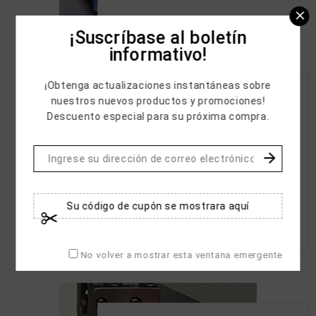

¡Suscríbase al boletín
informativo!
¡Obtenga actualizaciones instantáneas sobre
Fresadoras CNC

nuestros nuevos productos y promociones!
Descuento especial para su próxima compra.
Copas

Complementarios


Visualizadores

Repuestos

Medición

Su código de cupón se mostrara aquí
Corte

No volver a mostrar esta ventana emergente