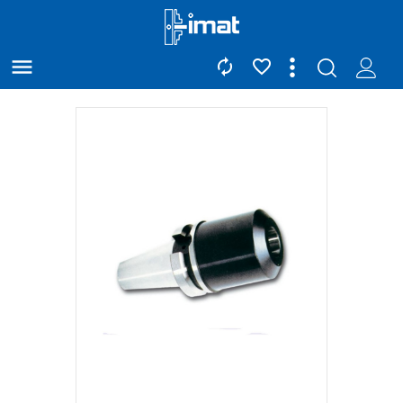


