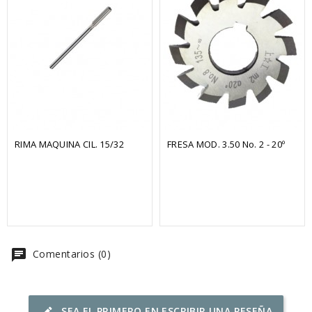
RIMA MAQUINA CIL. 15/32
FRESA MOD. 3.50 No. 2 - 20º
chat
Comentarios (0)
SEA EL PRIMERO EN ESCRIBIR UNA RESEÑA