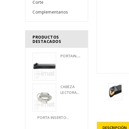
Corte
Complementarios
PRODUCTOS
DESTACADOS
P
ORTAINSERTO...
CABEZA 
LECTORA...
PORTA INSERTO...
DESCRIPCIÓN