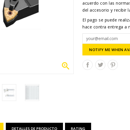
acuerdo con las normas
del accesorio y recibir 
El pago se puede realiza
hace contra entrega a n
NOTIFY ME WHEN AV

DETALLES DE PRODUCTO
RATING