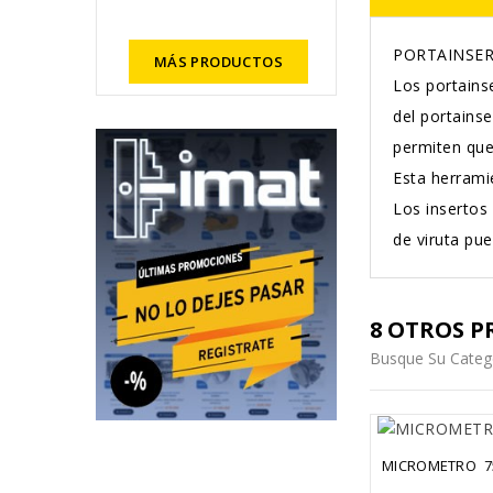
PORTAINSE
MÁS PRODUCTOS
Los portains
del portains
permiten que 
Esta herramie
Los insertos
de viruta pu
8 OTROS P
Busque Su Categ
MICROMETRO  7