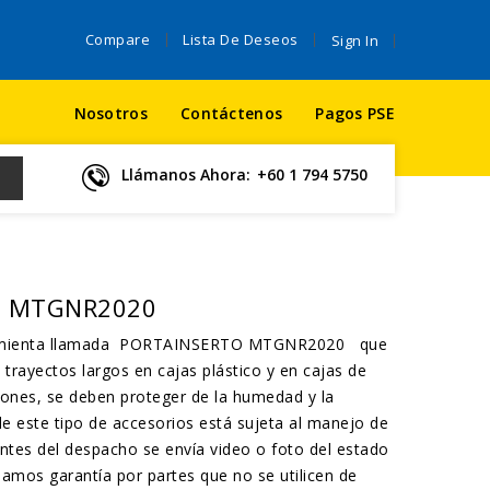
Compare
Lista De Deseos
Sign In
Nosotros
Contáctenos
Pagos PSE
Llámanos Ahora:
+60 1 794 5750
O MTGNR2020
rramienta llamada PORTAINSERTO MTGNR2020 que
trayectos largos en cajas plástico y en cajas de
iones, se deben proteger de la humedad y la
de este tipo de accesorios está sujeta al manejo de
ntes del despacho se envía video o foto del estado
amos garantía por partes que no se utilicen de