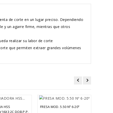
enta de corte en un lugar preciso. Dependiendo
le y un agarre firme, mientras que otros
ueda realizar su labor de corte
 corte que permiten extraer grandes volúmenes
A HSS 
FRESA MOD. 5.50 Nº 6-20º
/16X3 2C DOB.P.P.
BARRAS 