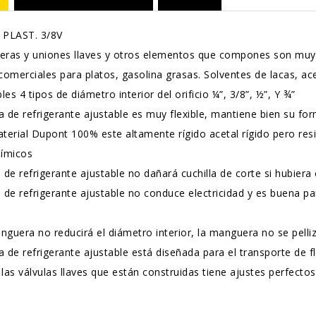
 PLAST. 3/8V
ras y uniones llaves y otros elementos que compones son muy pa
omerciales para platos, gasolina grasas. Solventes de lacas, ace
les 4 tipos de diámetro interior del orificio ¼”, 3/8”, ½”, Y ¾”
 de refrigerante ajustable es muy flexible, mantiene bien su fo
terial Dupont 100% este altamente rígido acetal rígido pero res
uímicos
de refrigerante ajustable no dañará cuchilla de corte si hubiera
 de refrigerante ajustable no conduce electricidad y es buena p
nguera no reducirá el diámetro interior, la manguera no se pelliz
 de refrigerante ajustable está diseñada para el transporte de f
 las válvulas llaves que están construidas tiene ajustes perfect