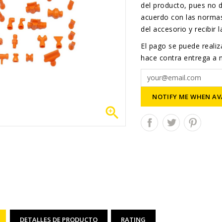
del producto, pues no d
acuerdo con las normas
del accesorio y recibir
El pago se puede realiza
hace contra entrega a n
NOTIFY ME WHEN AV

DETALLES DE PRODUCTO
RATING