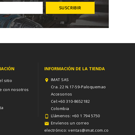
MACIÓN
INFORMACIÓN DE LA TIENDA
IMAT SAS
l sitio

Cra. 22 N.17-59-Paloquemao
e con nosotros
Accesorios
s
Cel:+60 310-8652182
ta
Colombia
Llámenos:
+60 1 794 5750

Envíenos un correo

electrónico:
ventas@imat.com.co