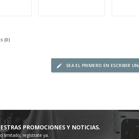
s (0)
SEA EL PRIMERO EN ESCRIBIR U
edit
ESTRAS PROMOCIONES Y NOTICIAS.
limitado, regístrate ya.