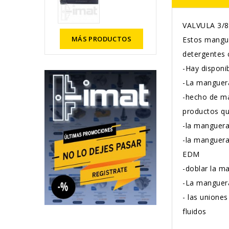
VALVULA 3/8
MÁS PRODUCTOS
Estos mangue
detergentes c
-Hay disponib
-La manguera
-hecho de ma
productos q
-la manguera 
-la manguera
EDM
-doblar la ma
-La manguera
- las uniones
fluidos