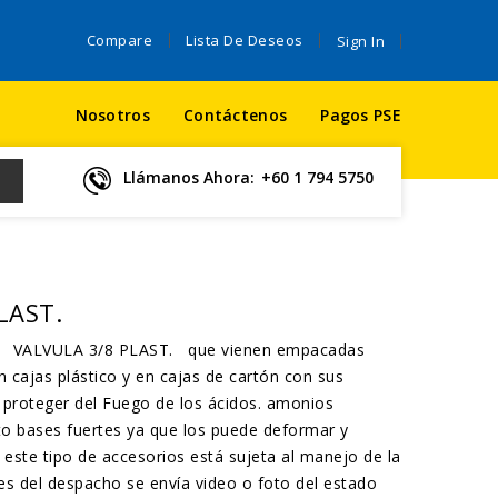
Compare
Lista De Deseos
Sign In
Nosotros
Contáctenos
Pagos PSE
Llámanos Ahora:
+60 1 794 5750
LAST.
do VALVULA 3/8 PLAST. que vienen empacadas
n cajas plástico y en cajas de cartón con sus
 proteger del Fuego de los ácidos. amonios
ito bases fuertes ya que los puede deformar y
e este tipo de accesorios está sujeta al manejo de la
es del despacho se envía video o foto del estado