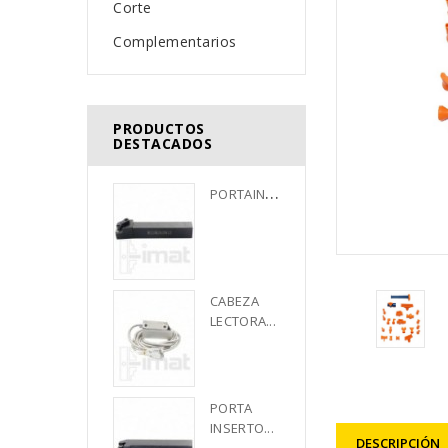
Corte
Complementarios
PRODUCTOS
DESTACADOS
P
ORTAINSERTO...
CABEZA 
LECTORA...
PORTA 
INSERTO...
DESCRIPCIÓN