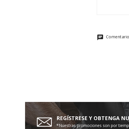
chat
Comentario
REGÍSTRESE Y OBTENGA NU
*Nuestras promociones son por tiempo 