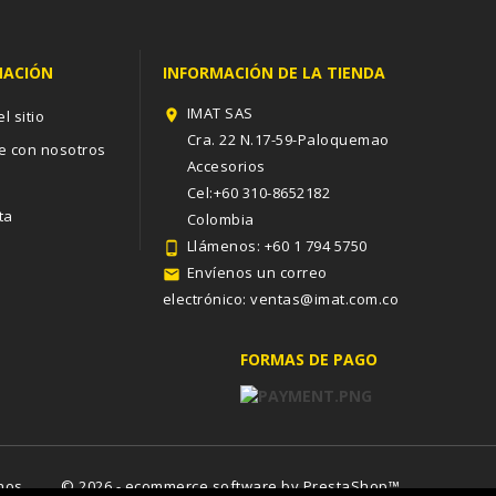
MACIÓN
INFORMACIÓN DE LA TIENDA
IMAT SAS
l sitio

Cra. 22 N.17-59-Paloquemao
e con nosotros
Accesorios
s
Cel:+60 310-8652182
ta
Colombia
Llámenos:
+60 1 794 5750

Envíenos un correo

electrónico:
ventas@imat.com.co
FORMAS DE PAGO
nos
© 2026 - ecommerce software by PrestaShop™