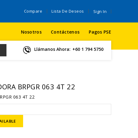
Compare
Lista De Deseos
Sign In
Nosotros
Contáctenos
Pagos PSE
Llámanos Ahora:
+60 1 794 5750
DORA BRPGR 063 4T 22
RPGR 063 4T 22
AILABLE