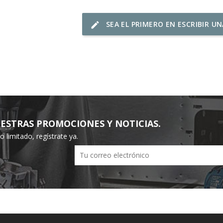
SEA EL PRIMERO EN ESCRIBIR U
edit
ESTRAS PROMOCIONES Y NOTICIAS.
limitado, regístrate ya.