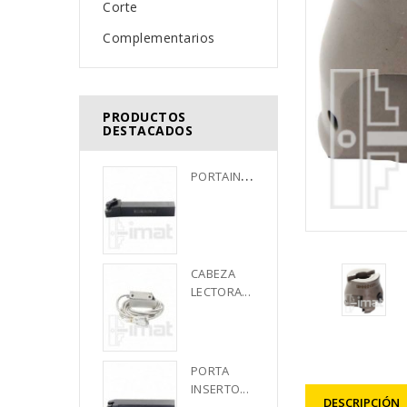
Corte
Complementarios
PRODUCTOS
DESTACADOS
P
ORTAINSERTO...
CABEZA 
LECTORA...
PORTA 
INSERTO...
DESCRIPCIÓN