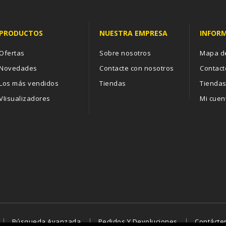
PRODUCTOS
NUESTRA EMPRESA
INFOR
Ofertas
Sobre nosotros
Mapa de
Novedades
Contacte con nosotros
Contact
Los más vendidos
Tiendas
Tienda
VIisualizadores
Mi cuen
Búsqueda Avanzada
Pedidos Y Devoluciones
Contácte