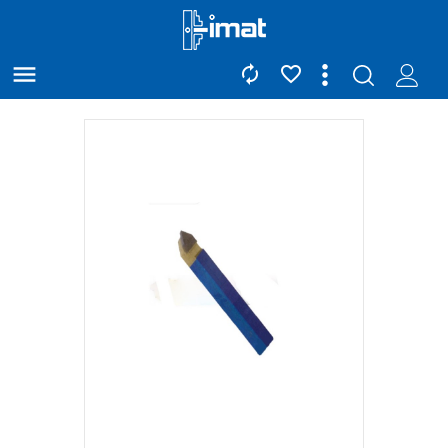


