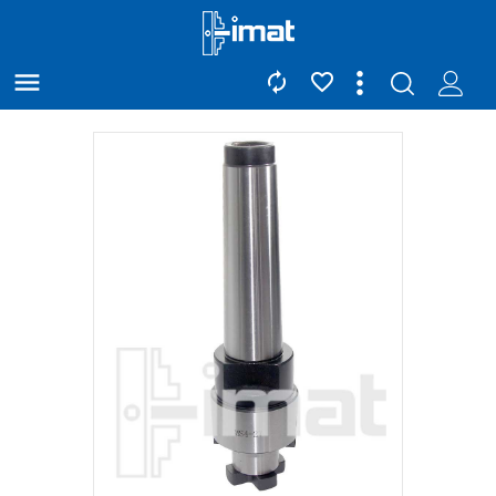


