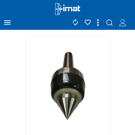


