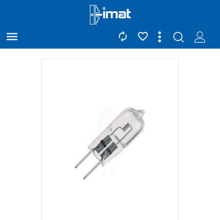


