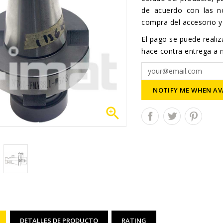
de acuerdo con las n
compra del accesorio y 
El pago se puede realiza
hace contra entrega a n
NOTIFY ME WHEN AV

DETALLES DE PRODUCTO
RATING