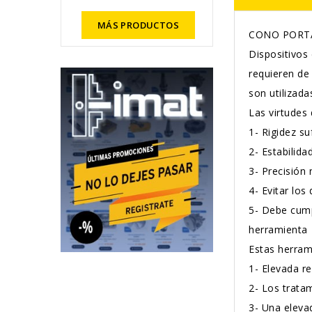
MÁS PRODUCTOS
CONO PORTA
Dispositivos
requieren de
son utilizad
Las virtudes
1-
Rigidez su
2-
Estabilida
3-
Precisión 
4-
Evitar los
5-
Debe cumpl
herramienta
Estas herram
1-
Elevada re
2-
Los tratam
3-
Una elevad