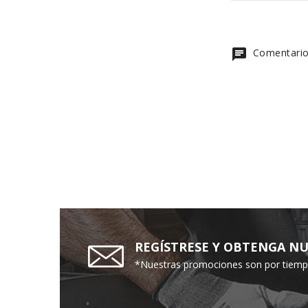
chat
Comentario
REGÍSTRESE Y OBTENGA NU
*Nuestras promociones son por tiempo 