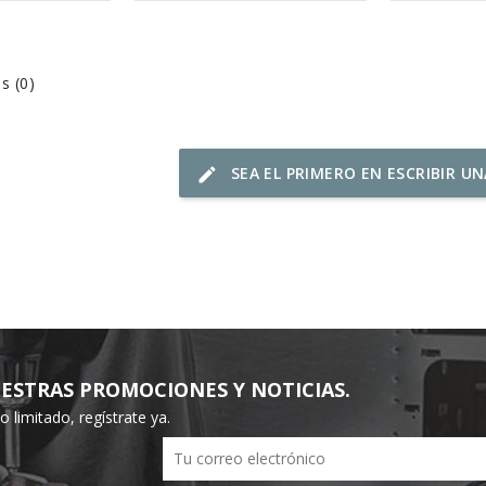
s (0)
SEA EL PRIMERO EN ESCRIBIR U
edit
ESTRAS PROMOCIONES Y NOTICIAS.
limitado, regístrate ya.