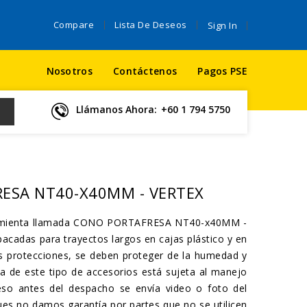
Compare
Lista De Deseos
Sign In
Nosotros
Contáctenos
Pagos PSE
Llámanos Ahora:
+60 1 794 5750
ESA NT40-X40MM - VERTEX
ramienta llamada CONO PORTAFRESA NT40-x40MM -
cadas para trayectos largos en cajas plástico y en
s protecciones, se deben proteger de la humedad y
ía de este tipo de accesorios está sujeta al manejo
eso antes del despacho se envía video o foto del
ues no damos garantía por partes que no se utilicen