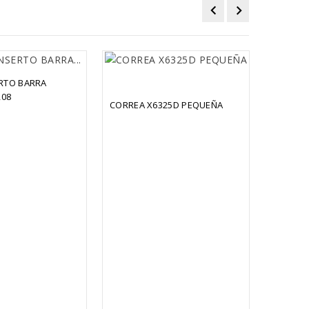
RTO BARRA 
CAMISA 
08
CORREA X6325D PEQUEÑA