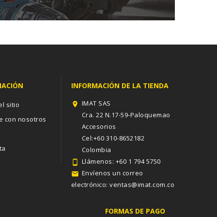
MACIÓN
INFORMACIÓN DE LA TIENDA
IMAT SAS
l sitio

Cra. 22 N.17-59-Paloquemao
e con nosotros
Accesorios
s
Cel:+60 310-8652182
ta
Colombia
Llámenos:
+60 1 794 5750

Envíenos un correo

electrónico:
ventas@imat.com.co
FORMAS DE PAGO