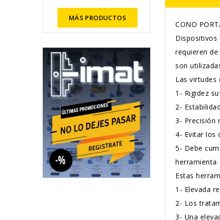
MÁS PRODUCTOS
CONO PORTA
Dispositivos
requieren de
son utilizad
Las virtudes
1-
Rigidez su
2-
Estabilida
3-
Precisión 
4-
Evitar los
5-
Debe cumpl
herramienta
Estas herram
1-
Elevada re
2-
Los tratam
3-
Una elevad