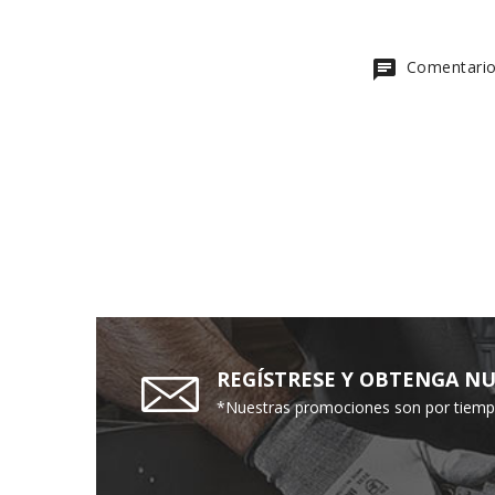
chat
Comentario
REGÍSTRESE Y OBTENGA NU
*Nuestras promociones son por tiempo 