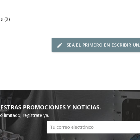
s (0)
SEA EL PRIMERO EN ESCRIBIR U
edit
ESTRAS PROMOCIONES Y NOTICIAS.
limitado, regístrate ya.