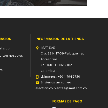
MACIÓN
INFORMACIÓN DE LA TIENDA
IMAT SAS
l sitio

Cra. 22 N.17-59-Paloquemao
e con nosotros
Accesorios
s
Cel:+60 310-8652182
ta
Colombia
Llámenos:
+60 1 794 5750

Envíenos un correo

electrónico:
ventas@imat.com.co
FORMAS DE PAGO