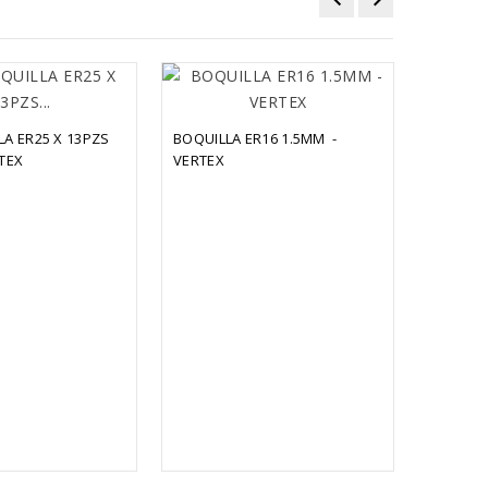
A ER25 X 13PZS 
BOQUILLA ER16 1.5MM  - 
JUEGO D
RTEX
VERTEX
INTERIOR