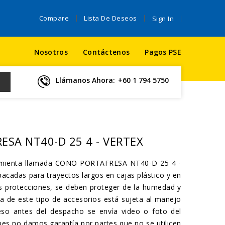
Compare
Lista De Deseos
Sign In
Nosotros
Contáctenos
Pagos PSE
Llámanos Ahora:
+60 1 794 5750
SA NT40-D 25 4 - VERTEX
ramienta llamada CONO PORTAFRESA NT40-D 25 4 -
cadas para trayectos largos en cajas plástico y en
s protecciones, se deben proteger de la humedad y
ía de este tipo de accesorios está sujeta al manejo
eso antes del despacho se envía video o foto del
ues no damos garantía por partes que no se utilicen