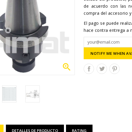
de acuerdo con las n
compra del accesorio y 
El pago se puede realiza
hace contra entrega a n
NOTIFY ME WHEN AV

DETALLES DE PRODUCTO
RATING