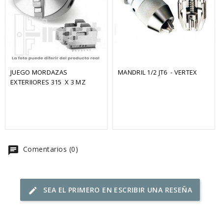
JUEGO MORDAZAS 
MANDRIL 1/2 JT6  - VERTEX
EXTERIIORES 315  X 3 MZ
chat
Comentarios (0)
SEA EL PRIMERO EN ESCRIBIR UNA RESEÑA
edit