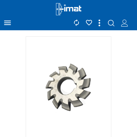


