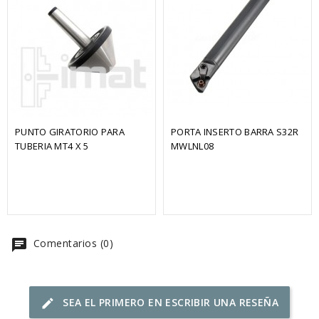
PUNTO GIRATORIO PARA 
PORTA INSERTO BARRA S32R 
TUBERIA MT4 X 5
MWLNL08
chat
Comentarios (0)
SEA EL PRIMERO EN ESCRIBIR UNA RESEÑA
edit