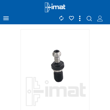


